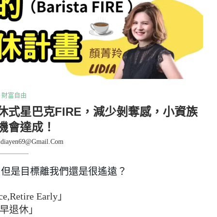
財富自由
休式星巴克FIRE，減少剝奪感，小資族
機會達成！
idiayen69@gmail.com
，但是目標離我們還是很遙遠？
,Retire Early」
早退休」