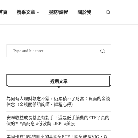
首頁
精采文章
服務/課程
關於我
近期文章
為何有人理財觀念不錯，仍累積不了財富：負面的金錢
信念（金錢關係諮詢師‧課程心得）
安聯收益成長基金有對手！還是低手續費的ETF？真的
假的?! #高配息 #低波動 #JEPI #美股
美國也有10%殖利率的高股息ETF！股息成長VIG，以