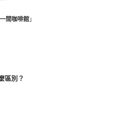
一間咖啡館
」
麼區別？