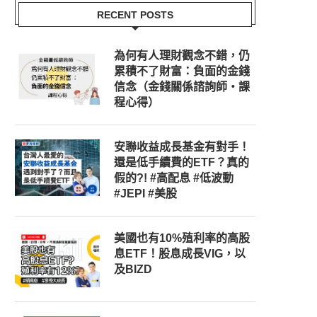
RECENT POSTS
為何有人理財觀念不錯，仍
累積不了財富：負面的金錢
信念（金錢關係諮詢師‧課
程心得）
安聯收益成長基金有對手！
還是低手續費的ETF？真的
假的?! #高配息 #低波動
#JEPI #美股
美國也有10%殖利率的高股
息ETF！股息成長VIG，以
及BIZD